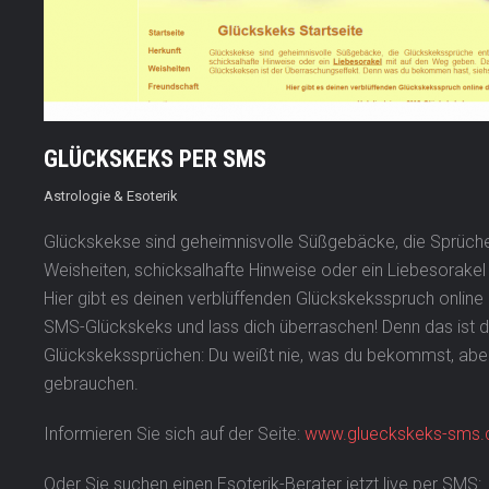
GLÜCKSKEKS PER SMS
Astrologie & Esoterik
Glückskekse sind geheimnisvolle Süßgebäcke, die Sprüche 
Weisheiten, schicksalhafte Hinweise oder ein Liebesorake
Hier gibt es deinen verblüffenden Glückskeksspruch online 
SMS-Glückskeks und lass dich überraschen! Denn das ist
Glückskekssprüchen: Du weißt nie, was du bekommst, aber
gebrauchen.
Informieren Sie sich auf der Seite:
www.glueckskeks-sms.
Oder Sie suchen einen Esoterik-Berater jetzt live per SMS: