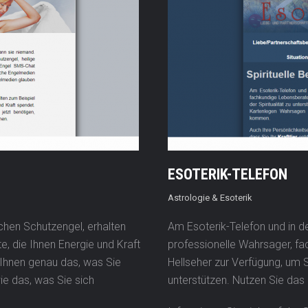
ESOTERIK-TELEFON
Astrologie & Esoterik
ichen Schutzengel, erhalten
Am Esoterik-Telefon und in d
e, die Ihnen Energie und Kraft
professionelle Wahrsager, f
Ihnen genau das, was Sie
Hellseher zur Verfügung, um Si
ie das, was Sie sich
unterstützen. Nutzen Sie das 