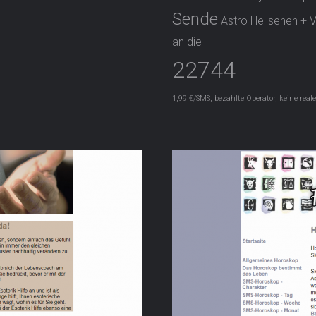
Sende
Astro Hellsehen +
an die
22744
1,99 €/SMS, bezahlte Operator, keine real