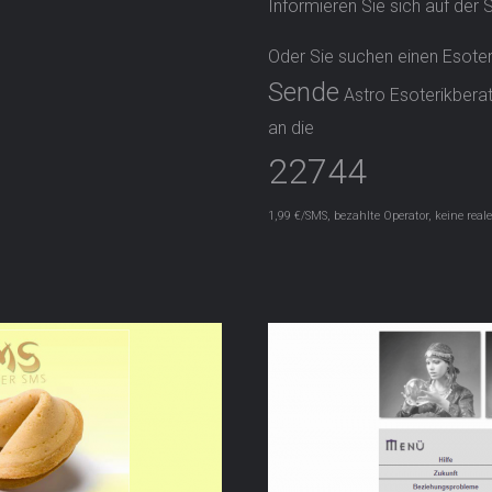
Informieren Sie sich auf der 
Oder Sie suchen einen Esoteri
Sende
Astro Esoterikbera
an die
22744
1,99 €/SMS, bezahlte Operator, keine real