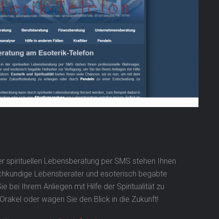
er spirituellen Lebensberatung per SMS stehen Ihnen
achkundige Lebensberater und esoterisch begabte
e bei Ihrem Anliegen mit Hilfe der Spiritualität zu
Orakel oder wagen Sie den Blick in die Zukunft!