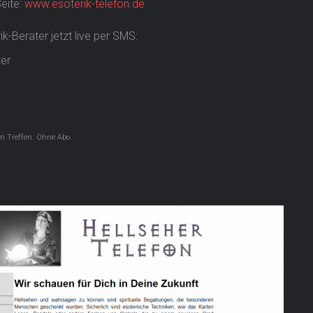
Seite:
www.esoterik-telefon.de
k-Berater jetzt live per SMS:
ter
en Treffen. Ohne Abo.