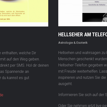
HELLSEHER AM TELEF
Astrologie & Esoterik
Hellsehen und wahrsagen zu k
enthalten, welche Dir
Menschen geschenkt wurden. 
l mit auf den Weg geben.
Hellseher-Telefon gegeben we
direkt per SMS. Hol dir deinen
mit Freude weiterhelfen. Las
 das Spannende an
inspirieren und nutzen Sie di
 du kannst es gut
ausgeht.
Informieren Sie sich auf der 
de
Oder Sie nehmen jetzt live p