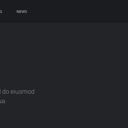
G
NEWS
ed do eiusmod
ua.