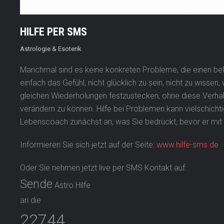
HILFE PER SMS
Astrologie & Esoterik
Manchmal sind es keine konkreten Probleme, die einen bel
einfach das Gefühl, nicht glücklich zu sein, nicht zu wissen,
gleichen Wiederholungen festzustecken, ohne diese Verha
verändern zu können. Hilfe bei Problemen kann vielschichti
Lebenscoach zunächst an, was Sie bedrückt, bevor er mit 
Informieren Sie sich jetzt auf der Seite:
www.hilfe-sms.de
Oder Sie nehmen jetzt live per SMS Kontakt auf:
Sende
Astro Hilfe
an die
22744