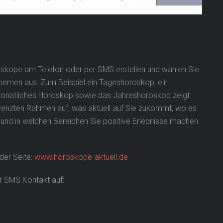
oskope am Telefon oder per SMS erstellen und wählen Sie
Themen aus: Zum Beispiel ein Tageshoroskop, ein
natliches Horoskop sowie das Jahreshoroskop zeigt
grenzten Rahmen auf, was aktuell auf Sie zukommt, wo es
d in welchen Bereichen Sie positive Erlebnisse machen
 der Seite:
www.horoskope-aktuell.de
er SMS Kontakt auf: