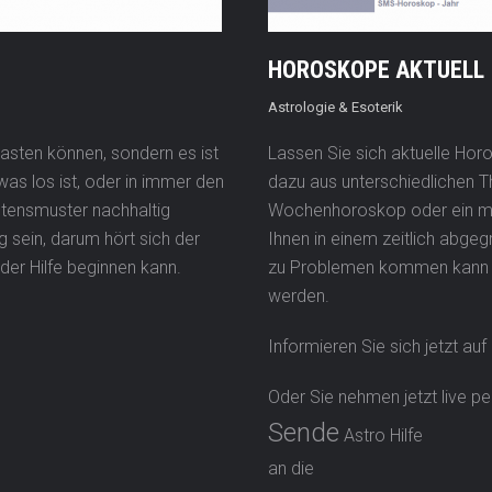
HOROSKOPE AKTUELL
Astrologie & Esoterik
asten können, sondern es ist
Lassen Sie sich aktuelle Hor
 was los ist, oder in immer den
dazu aus unterschiedlichen 
ltensmuster nachhaltig
Wochenhoroskop oder ein mo
g sein, darum hört sich der
Ihnen in einem zeitlich abge
der Hilfe beginnen kann.
zu Problemen kommen kann un
werden.
Informieren Sie sich jetzt auf
Oder Sie nehmen jetzt live p
Sende
Astro Hilfe
an die