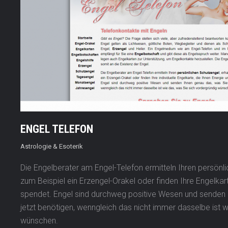
ENGEL TELEFON
Astrologie & Esoterik
Die Engelberater am Engel-Telefon ermitteln Ihren persönl
zum Beispiel ein Erzengel-Orakel oder finden Ihre Engelkart
spendet. Engel sind durchweg positive Wesen und senden 
jetzt benötigen, wenngleich das nicht immer dasselbe ist w
wünschen.